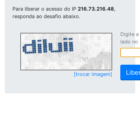
Para liberar o acesso
do IP
216.73.216.48
,
responda ao desafio abaixo.
Digite 
lado no
[trocar imagem]